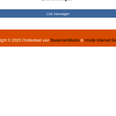
Link toevoegen
ight © 2023 Onderdeel van
BaakmanMedia
&
Vrolijk Internet S