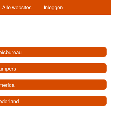
Alle websites
Inloggen
eisbureau
ampers
merica
ederland