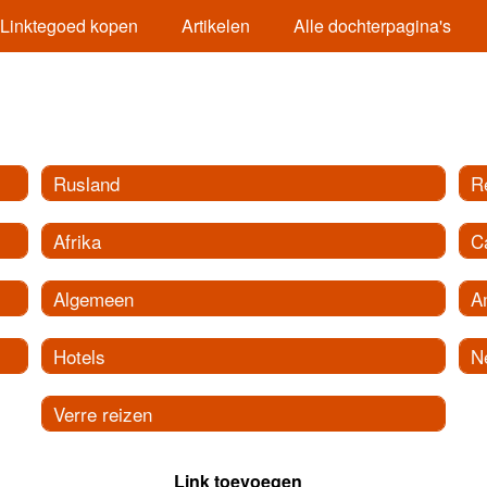
Linktegoed kopen
Artikelen
Alle dochterpagina's
Rusland
R
Afrika
C
Algemeen
A
Hotels
N
Verre reizen
Link toevoegen