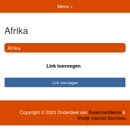
Menu +
Afrika
Afrika
Link toevoegen
Link toevoegen
Copyright © 2023 Onderdeel van
BaakmanMedia
&
Vrolijk Internet Services